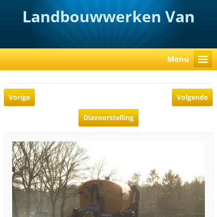
Landbouwwerken Van
Rooy
Menu
Vorige
Volgende
Diavoorstelling