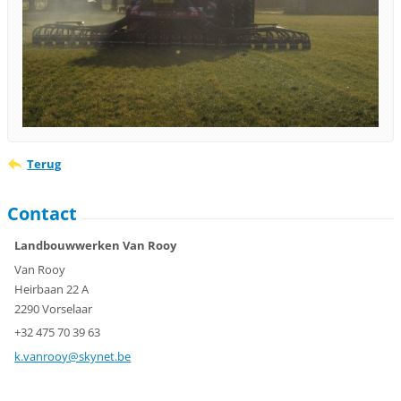
Terug
Contact
Landbouwwerken Van Rooy
Van Rooy
Heirbaan 22 A
2290 Vorselaar
+32 475 70 39 63
k.vanroo
y@skynet
.be