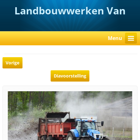
Landbouwwerken Van
Rooy
Menu
Vorige
Diavoorstelling