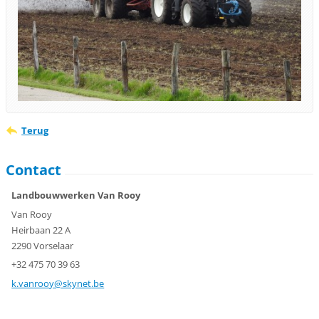
Terug
Contact
Landbouwwerken Van Rooy
Van Rooy
Heirbaan 22 A
2290 Vorselaar
+32 475 70 39 63
k.vanroo
y@skynet
.be