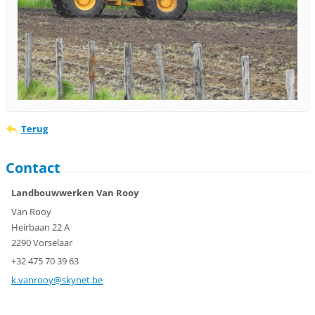
Terug
Contact
Landbouwwerken Van Rooy
Van Rooy
Heirbaan 22 A
2290 Vorselaar
+32 475 70 39 63
k.vanroo
y@skynet
.be