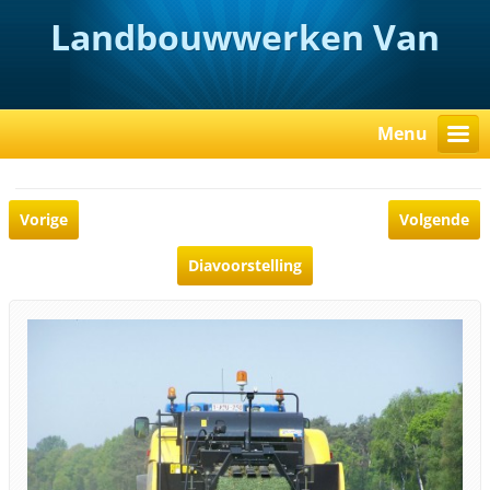
Landbouwwerken Van
Rooy
Menu
Vorige
Volgende
Diavoorstelling