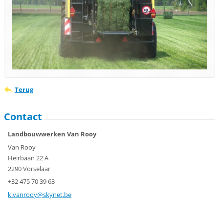
Terug
Contact
Landbouwwerken Van Rooy
Van Rooy
Heirbaan 22 A
2290 Vorselaar
+32 475 70 39 63
k.vanroo
y@skynet
.be