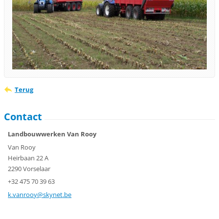
Terug
Contact
Landbouwwerken Van Rooy
Van Rooy
Heirbaan 22 A
2290 Vorselaar
+32 475 70 39 63
k.vanroo
y@skynet
.be