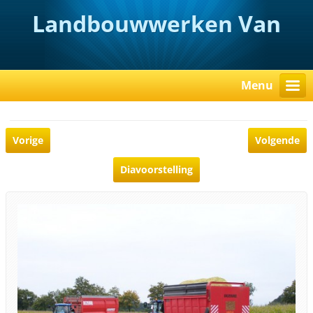
Landbouwwerken Van
Rooy
Menu
Vorige
Volgende
Diavoorstelling