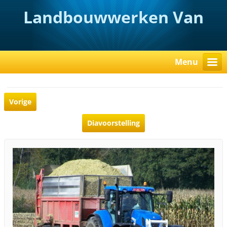
Landbouwwerken Van
Rooy
Menu
Vorige
Diavoorstelling