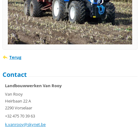
Terug
Contact
Landbouwwerken Van Rooy
Van Rooy
Heirbaan 22 A
2290 Vorselaar
+32 475 70 39 63
k.vanroo
y@skynet
.be