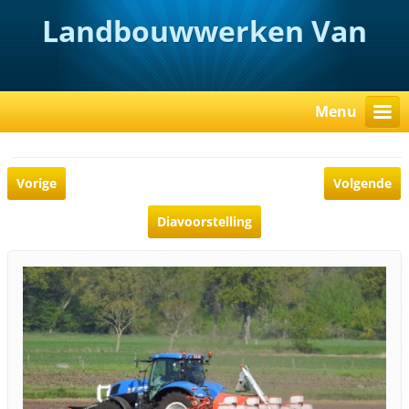
Landbouwwerken Van
Rooy
Menu
Vorige
Volgende
Diavoorstelling