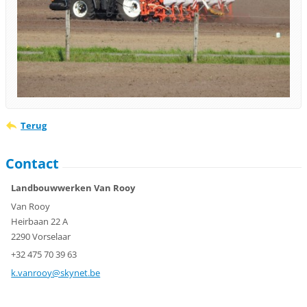
Terug
Contact
Landbouwwerken Van Rooy
Van Rooy
Heirbaan 22 A
2290 Vorselaar
+32 475 70 39 63
k.vanroo
y@skynet
.be