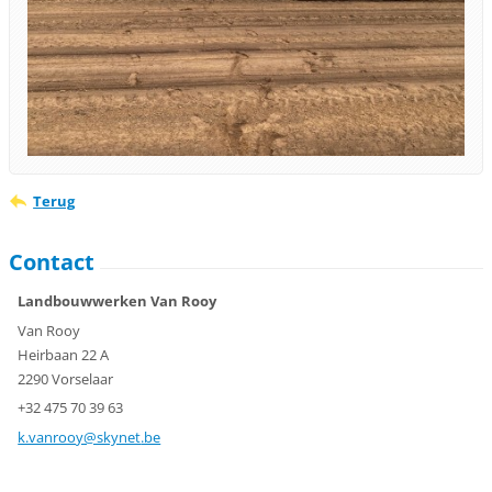
Terug
Contact
Landbouwwerken Van Rooy
Van Rooy
Heirbaan 22 A
2290 Vorselaar
+32 475 70 39 63
k.vanroo
y@skynet
.be