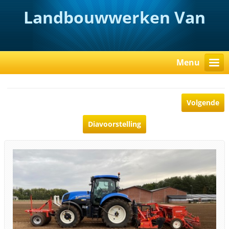
Landbouwwerken Van
Rooy
Menu
Volgende
Diavoorstelling