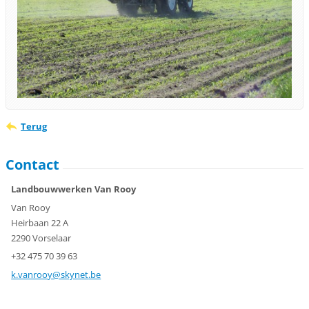
Terug
Contact
Landbouwwerken Van Rooy
Van Rooy
Heirbaan 22 A
2290 Vorselaar
+32 475 70 39 63
k.vanroo
y@skynet
.be