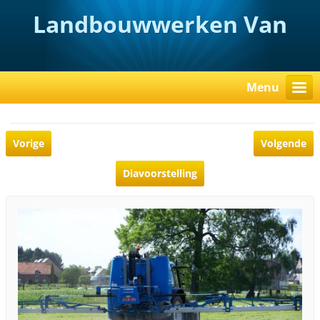
Landbouwwerken Van
Rooy
Menu
Vorige
Volgende
Diavoorstelling