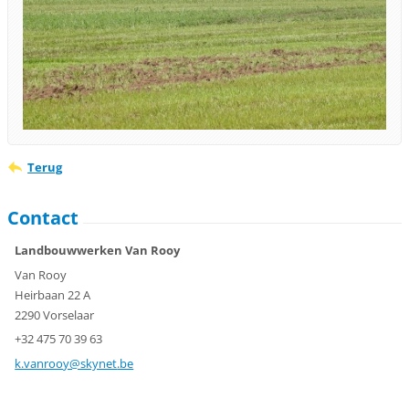
Terug
Contact
Landbouwwerken Van Rooy
Van Rooy
Heirbaan 22 A
2290 Vorselaar
+32 475 70 39 63
k.vanroo
y@skynet
.be