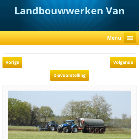
Landbouwwerken Van
Rooy
Menu
Vorige
Volgende
Diavoorstelling