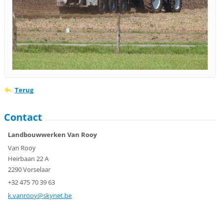
Terug
Contact
Landbouwwerken Van Rooy
Van Rooy
Heirbaan 22 A
2290 Vorselaar
+32 475 70 39 63
k.vanroo
y@skynet
.be