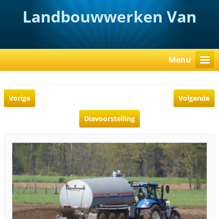
Landbouwwerken Van
Rooy
Menu
Vorige
Volgende
Diavoorstelling