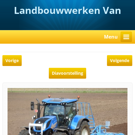
Landbouwwerken Van
Rooy
Menu
Vorige
Volgende
Diavoorstelling