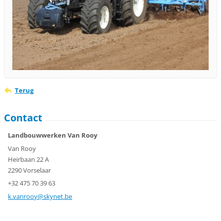
Terug
Contact
Landbouwwerken Van Rooy
Van Rooy
Heirbaan 22 A
2290 Vorselaar
+32 475 70 39 63
k.vanroo
y@skynet
.be