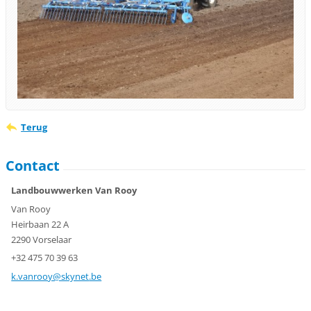
Terug
Contact
Landbouwwerken Van Rooy
Van Rooy
Heirbaan 22 A
2290 Vorselaar
+32 475 70 39 63
k.vanroo
y@skynet
.be