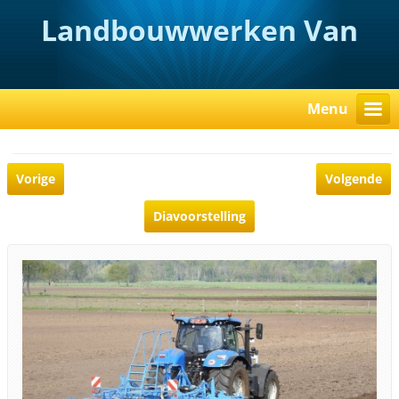
Landbouwwerken Van
Rooy
Menu
Vorige
Volgende
Diavoorstelling